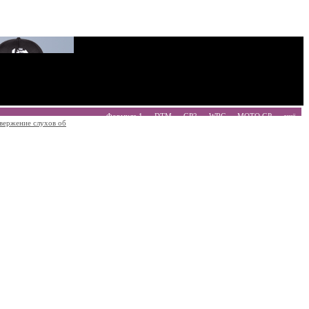
Формула 1
DTM
GP2
WRC
MOTO GP
ещё
вержение слухов об