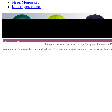
Игра Менеджер
Календарь гонок
Новости Формулы 1
Раскрыта точная причина схода Джорджа Расселла в К
,
увольнении Валттери Боттаса из Cadillac.
Ограничение максимальной скорости на Гран-