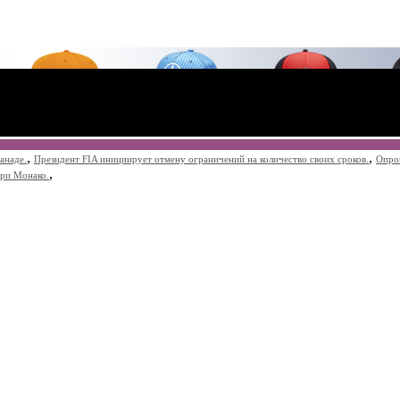
,
,
анаде.
Президент FIA инициирует отмену ограничений на количество своих сроков.
Опро
,
при Монако.