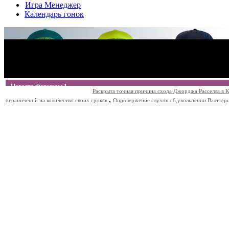
Игра Менеджер
Календарь гонок
Новости Формулы 1
Раскрыта точная причина схода Джорджа Расселла в К
,
ограничений на количество своих сроков.
Опровержение слухов об увольнении Валттери Б