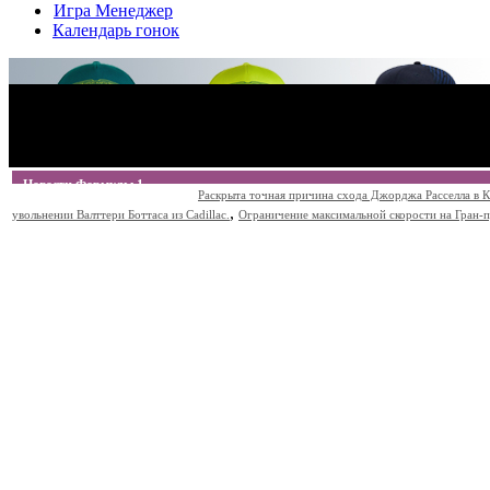
Игра Менеджер
Календарь гонок
Новости Формулы 1
Раскрыта точная причина схода Джорджа Расселла в К
,
увольнении Валттери Боттаса из Cadillac.
Ограничение максимальной скорости на Гран-