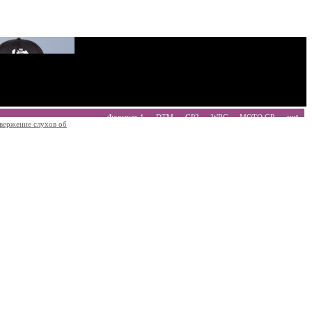
Формула 1
DTM
GP2
WRC
MOTO GP
ещё
вержение слухов об