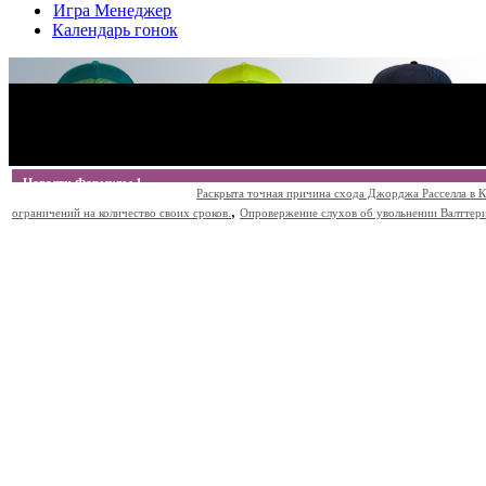
Игра Менеджер
Календарь гонок
Новости Формулы 1
Раскрыта точная причина схода Джорджа Расселла в К
,
ограничений на количество своих сроков.
Опровержение слухов об увольнении Валттери Б