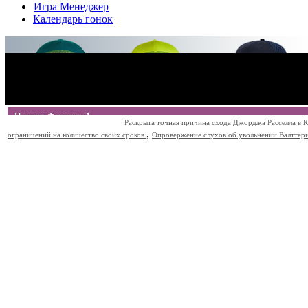
Игра Менеджер
Календарь гонок
Новости Формулы 1
Раскрыта точная причина схода Джорджа Расселла в К
,
ограничений на количество своих сроков.
Опровержение слухов об увольнении Валттери Б