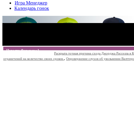
Игра Менеджер
Календарь гонок
Новости Формулы 1
Раскрыта точная причина схода Джорджа Расселла в К
,
ограничений на количество своих сроков.
Опровержение слухов об увольнении Валттери Б