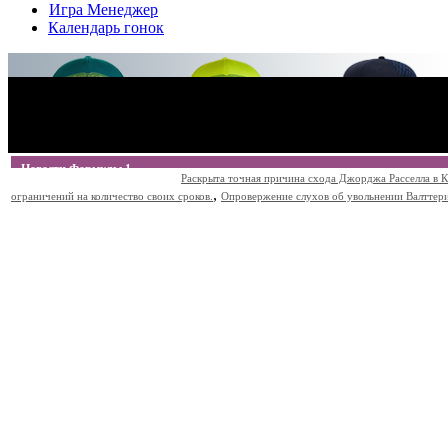
Игра Менеджер
Календарь гонок
Новости Формулы 1
Раскрыта точная причина схода Джорджа Расселла в К
,
ограничений на количество своих сроков.
Опровержение слухов об увольнении Валттери Б