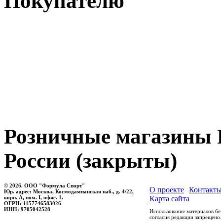
Покупателю
Розничные магазин
России (закрыты)
© 2026. ООО "Формула Спорт"
О проекте
Контакт
Юр. адрес: Москва, Космодамианская наб., д. 4/22,
корп. А, пом. I, офис. 1.
Карта сайта
ОГРН: 1157746583026
ИНН: 9705042528
Использование материалов бе
согласия редакции запрещено