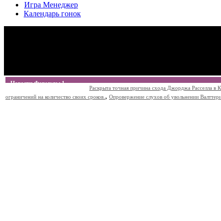
Игра Менеджер
Календарь гонок
Новости Формулы 1
Раскрыта точная причина схода Джорджа Расселла в К
,
ограничений на количество своих сроков.
Опровержение слухов об увольнении Валттери Б