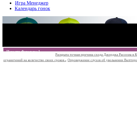
Игра Менеджер
Календарь гонок
Новости Формулы 1
Раскрыта точная причина схода Джорджа Расселла в К
,
ограничений на количество своих сроков.
Опровержение слухов об увольнении Валттери Б