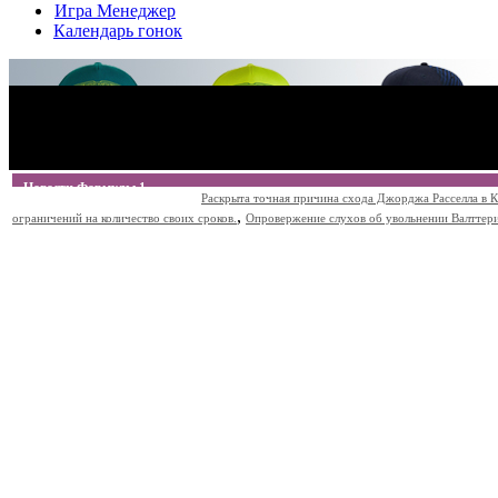
Игра Менеджер
Календарь гонок
Новости Формулы 1
Раскрыта точная причина схода Джорджа Расселла в К
,
ограничений на количество своих сроков.
Опровержение слухов об увольнении Валттери Б