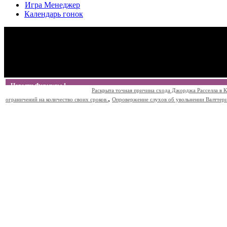
Игра Менеджер
Календарь гонок
Новости Формулы 1
Раскрыта точная причина схода Джорджа Расселла в К
,
ограничений на количество своих сроков.
Опровержение слухов об увольнении Валттери Б