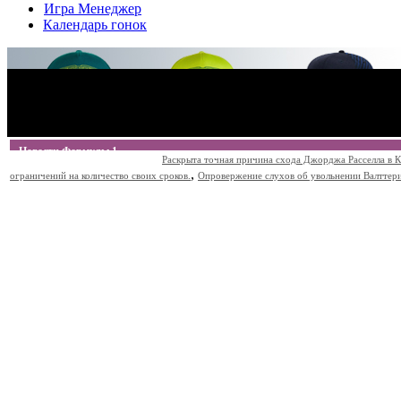
Игра Менеджер
Календарь гонок
Новости Формулы 1
Раскрыта точная причина схода Джорджа Расселла в К
,
ограничений на количество своих сроков.
Опровержение слухов об увольнении Валттери Б