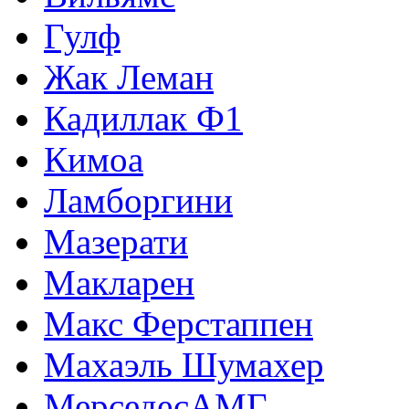
Гулф
Жак Леман
Кадиллак Ф1
Кимоа
Ламборгини
Мазерати
Макларен
Макс Ферстаппен
Махаэль Шумахер
МерседесАМГ