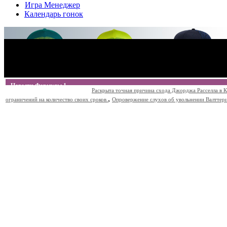
Игра Менеджер
Календарь гонок
Новости Формулы 1
Раскрыта точная причина схода Джорджа Расселла в К
,
ограничений на количество своих сроков.
Опровержение слухов об увольнении Валттери Б