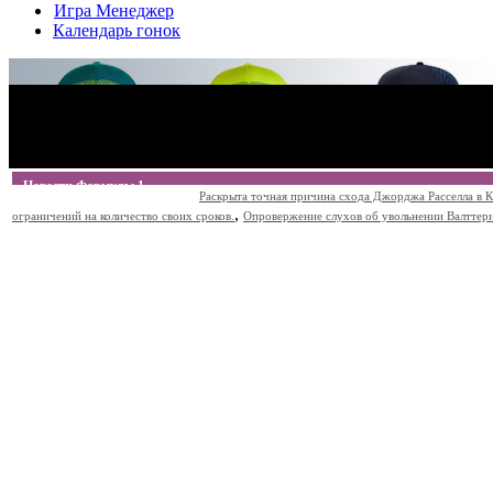
Игра Менеджер
Календарь гонок
Новости Формулы 1
Раскрыта точная причина схода Джорджа Расселла в К
,
ограничений на количество своих сроков.
Опровержение слухов об увольнении Валттери Б