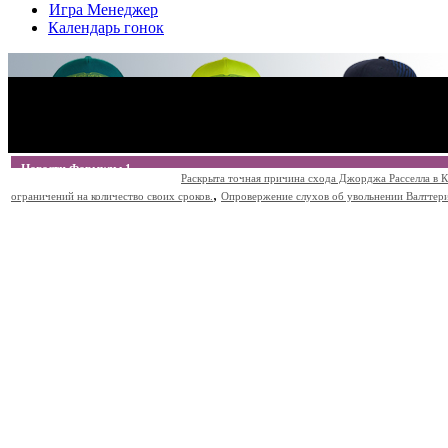
Игра Менеджер
Календарь гонок
Новости Формулы 1
Раскрыта точная причина схода Джорджа Расселла в К
,
ограничений на количество своих сроков.
Опровержение слухов об увольнении Валттери Б