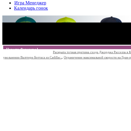
Игра Менеджер
Календарь гонок
Новости Формулы 1
Раскрыта точная причина схода Джорджа Расселла в К
,
увольнении Валттери Боттаса из Cadillac.
Ограничение максимальной скорости на Гран-