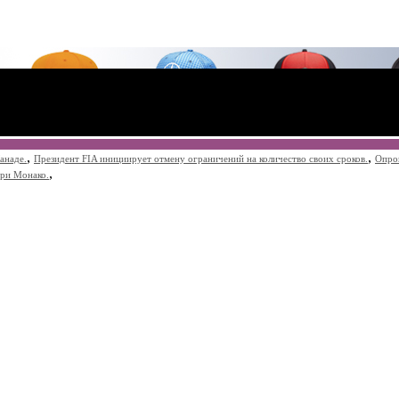
,
,
анаде.
Президент FIA инициирует отмену ограничений на количество своих сроков.
Опро
,
при Монако.