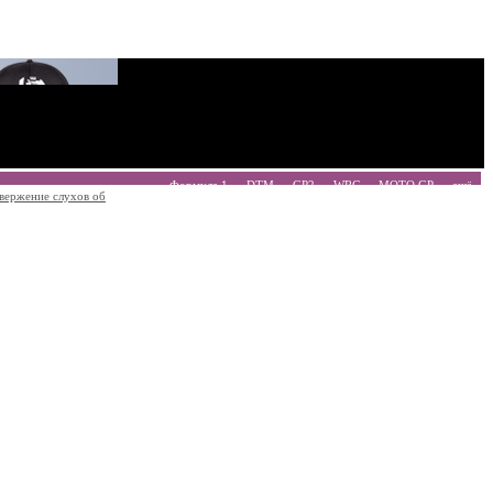
Формула 1
DTM
GP2
WRC
MOTO GP
ещё
вержение слухов об