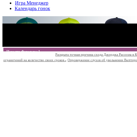
Игра Менеджер
Календарь гонок
Новости Формулы 1
Раскрыта точная причина схода Джорджа Расселла в К
,
ограничений на количество своих сроков.
Опровержение слухов об увольнении Валттери Б