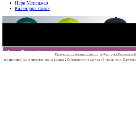
Игра Менеджер
Календарь гонок
Новости Формулы 1
Раскрыта точная причина схода Джорджа Расселла в К
,
ограничений на количество своих сроков.
Опровержение слухов об увольнении Валттери Б