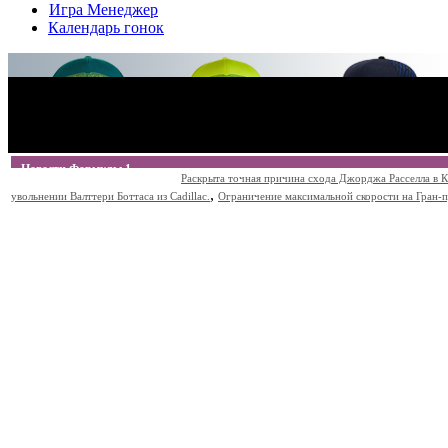
Игра Менеджер
Календарь гонок
Новости Формулы 1
Раскрыта точная причина схода Джорджа Расселла в К
,
увольнении Валттери Боттаса из Cadillac.
Ограничение максимальной скорости на Гран-