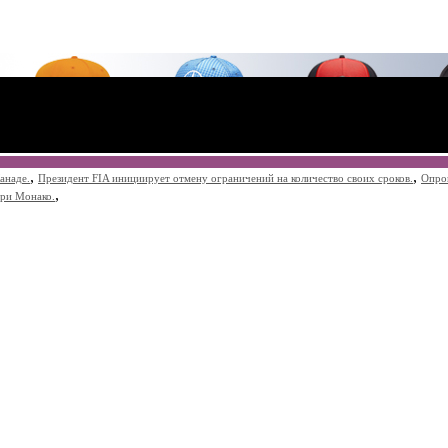
,
,
анаде.
Президент FIA инициирует отмену ограничений на количество своих сроков.
Опро
,
при Монако.