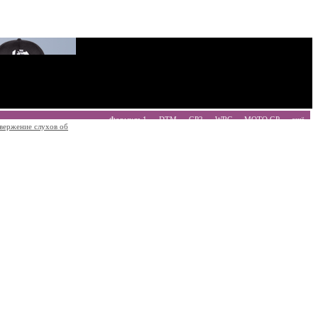
Формула 1
DTM
GP2
WRC
MOTO GP
ещё
вержение слухов об