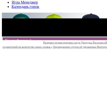
Игра Менеджер
Календарь гонок
Новости Формулы 1
Раскрыта точная причина схода Джорджа Расселла в К
,
ограничений на количество своих сроков.
Опровержение слухов об увольнении Валттери Б