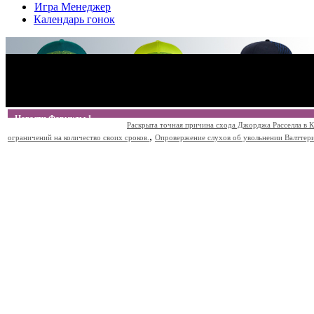
Игра Менеджер
Календарь гонок
Новости Формулы 1
Раскрыта точная причина схода Джорджа Расселла в К
,
ограничений на количество своих сроков.
Опровержение слухов об увольнении Валттери Б