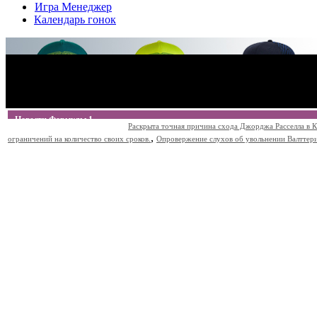
Игра Менеджер
Календарь гонок
Новости Формулы 1
Раскрыта точная причина схода Джорджа Расселла в К
,
ограничений на количество своих сроков.
Опровержение слухов об увольнении Валттери Б