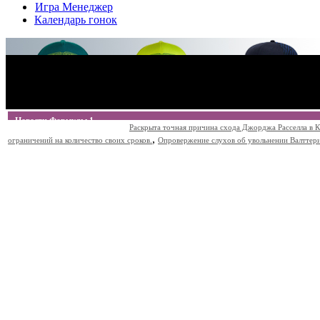
Игра Менеджер
Календарь гонок
Новости Формулы 1
Раскрыта точная причина схода Джорджа Расселла в К
,
ограничений на количество своих сроков.
Опровержение слухов об увольнении Валттери Б