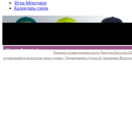
Игра Менеджер
Календарь гонок
Новости Формулы 1
Раскрыта точная причина схода Джорджа Расселла в К
,
ограничений на количество своих сроков.
Опровержение слухов об увольнении Валттери Б