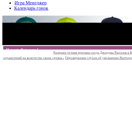
Игра Менеджер
Календарь гонок
Новости Формулы 1
Раскрыта точная причина схода Джорджа Расселла в К
,
ограничений на количество своих сроков.
Опровержение слухов об увольнении Валттери Б