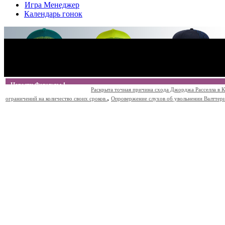
Игра Менеджер
Календарь гонок
Новости Формулы 1
Раскрыта точная причина схода Джорджа Расселла в К
,
ограничений на количество своих сроков.
Опровержение слухов об увольнении Валттери Б