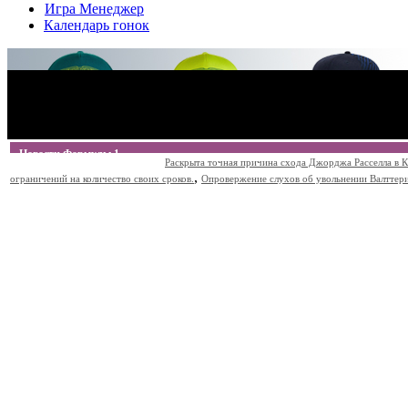
Игра Менеджер
Календарь гонок
Новости Формулы 1
Раскрыта точная причина схода Джорджа Расселла в К
,
ограничений на количество своих сроков.
Опровержение слухов об увольнении Валттери Б