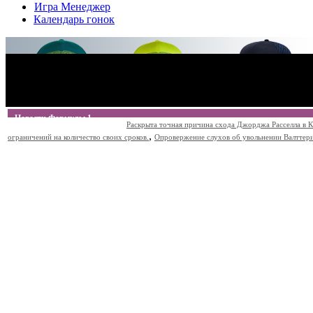
Игра Менеджер
Календарь гонок
Новости Формулы 1
Раскрыта точная причина схода Джорджа Расселла в К
,
ограничений на количество своих сроков.
Опровержение слухов об увольнении Валттери Б