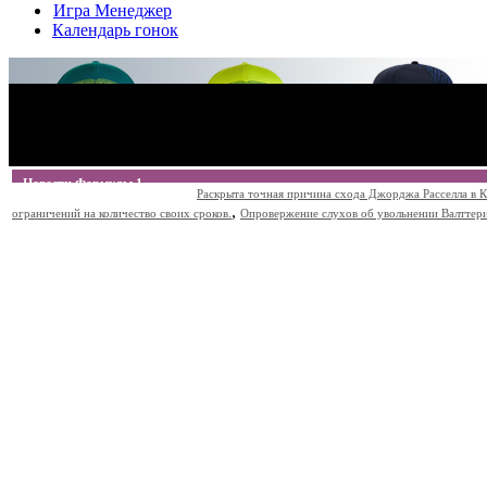
Игра Менеджер
Календарь гонок
Новости Формулы 1
Раскрыта точная причина схода Джорджа Расселла в К
,
ограничений на количество своих сроков.
Опровержение слухов об увольнении Валттери Б