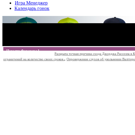
Игра Менеджер
Календарь гонок
Новости Формулы 1
Раскрыта точная причина схода Джорджа Расселла в К
,
ограничений на количество своих сроков.
Опровержение слухов об увольнении Валттери Б