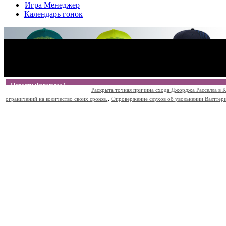
Игра Менеджер
Календарь гонок
Новости Формулы 1
Раскрыта точная причина схода Джорджа Расселла в К
,
ограничений на количество своих сроков.
Опровержение слухов об увольнении Валттери Б