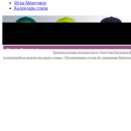
Игра Менеджер
Календарь гонок
Новости Формулы 1
Раскрыта точная причина схода Джорджа Расселла в К
,
ограничений на количество своих сроков.
Опровержение слухов об увольнении Валттери Б