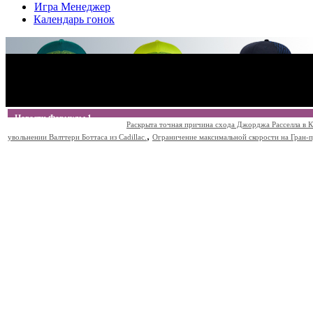
Игра Менеджер
Календарь гонок
Новости Формулы 1
Раскрыта точная причина схода Джорджа Расселла в К
,
увольнении Валттери Боттаса из Cadillac.
Ограничение максимальной скорости на Гран-