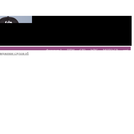
Формула 1
DTM
GP2
WRC
MOTO GP
ещё
вержение слухов об