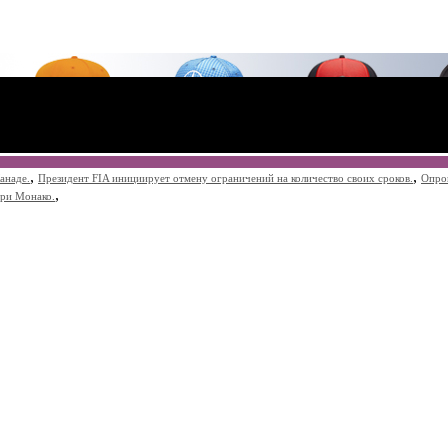
,
,
анаде.
Президент FIA инициирует отмену ограничений на количество своих сроков.
Опро
,
при Монако.