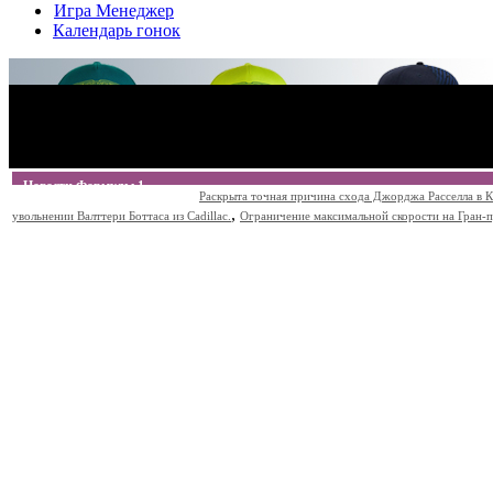
Игра Менеджер
Календарь гонок
Новости Формулы 1
Раскрыта точная причина схода Джорджа Расселла в К
,
увольнении Валттери Боттаса из Cadillac.
Ограничение максимальной скорости на Гран-