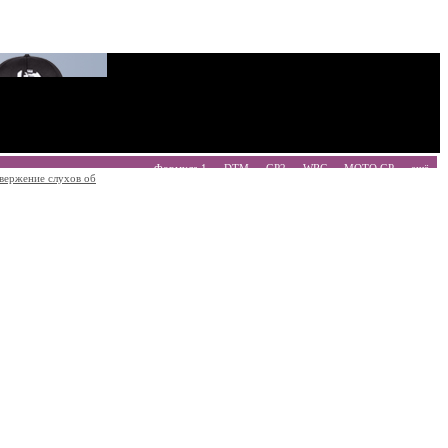
Формула 1
DTM
GP2
WRC
MOTO GP
ещё
вержение слухов об