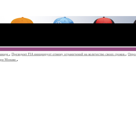
,
,
анаде.
Президент FIA инициирует отмену ограничений на количество своих сроков.
Опро
,
при Монако.