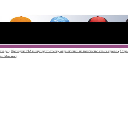
,
,
анаде.
Президент FIA инициирует отмену ограничений на количество своих сроков.
Опро
,
при Монако.