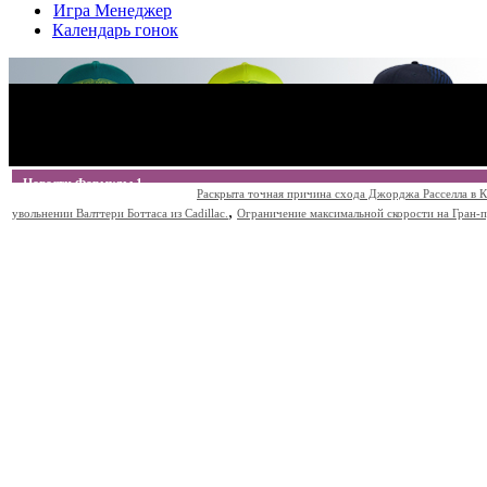
Игра Менеджер
Календарь гонок
Новости Формулы 1
Раскрыта точная причина схода Джорджа Расселла в К
,
увольнении Валттери Боттаса из Cadillac.
Ограничение максимальной скорости на Гран-