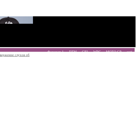
Формула 1
DTM
GP2
WRC
MOTO GP
ещё
вержение слухов об