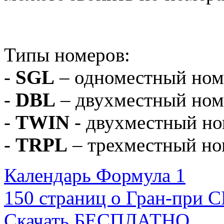
Типы номеров:
-
SGL
– одноместный ном
-
DBL
– двухместный номе
-
TWIN
- двухместный ном
-
TRPL
– трехместный но
Календарь Формула 1
150 страниц о Гран-при 
Скачать БЕСПЛАТНО