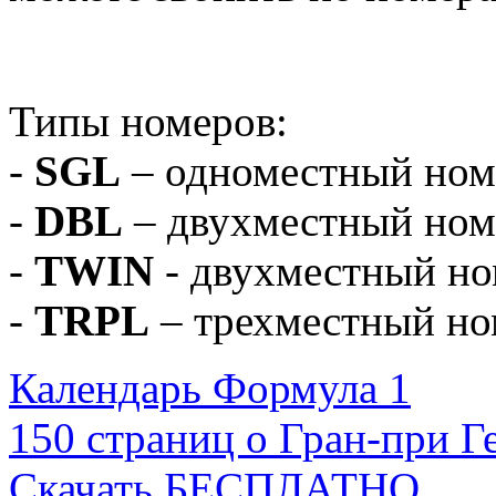
Типы номеров:
-
SGL
– одноместный ном
-
DBL
– двухместный номе
-
TWIN
- двухместный ном
-
TRPL
– трехместный но
Календарь Формула 1
150 страниц о Гран-при Г
Скачать БЕСПЛАТНО