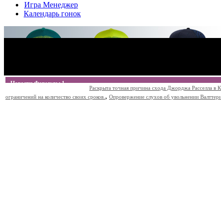
Игра Менеджер
Календарь гонок
Новости Формулы 1
Раскрыта точная причина схода Джорджа Расселла в К
,
ограничений на количество своих сроков.
Опровержение слухов об увольнении Валттери Б