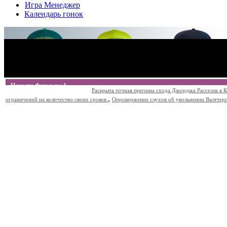
Игра Менеджер
Календарь гонок
Новости Формулы 1
Раскрыта точная причина схода Джорджа Расселла в К
,
ограничений на количество своих сроков.
Опровержение слухов об увольнении Валттери Б