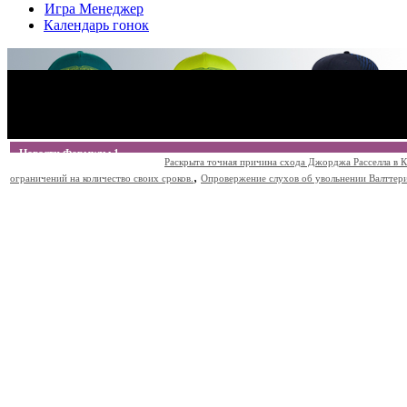
Игра Менеджер
Календарь гонок
Новости Формулы 1
Раскрыта точная причина схода Джорджа Расселла в К
,
ограничений на количество своих сроков.
Опровержение слухов об увольнении Валттери Б