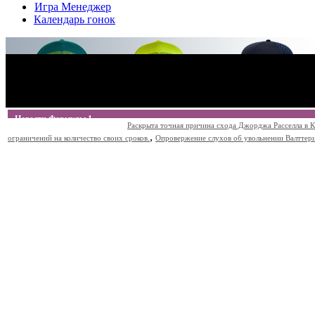
Игра Менеджер
Календарь гонок
Новости Формулы 1
Раскрыта точная причина схода Джорджа Расселла в К
,
ограничений на количество своих сроков.
Опровержение слухов об увольнении Валттери Б