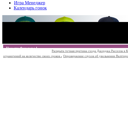
Игра Менеджер
Календарь гонок
Новости Формулы 1
Раскрыта точная причина схода Джорджа Расселла в К
,
ограничений на количество своих сроков.
Опровержение слухов об увольнении Валттери Б