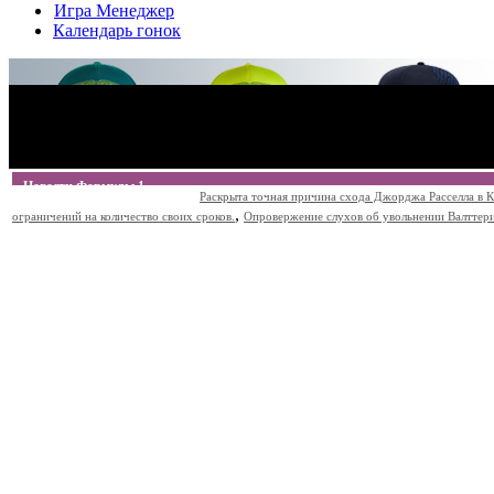
Игра Менеджер
Календарь гонок
Новости Формулы 1
Раскрыта точная причина схода Джорджа Расселла в К
,
ограничений на количество своих сроков.
Опровержение слухов об увольнении Валттери Б