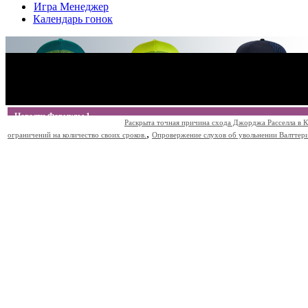
Игра Менеджер
Календарь гонок
Новости Формулы 1
Раскрыта точная причина схода Джорджа Расселла в К
,
ограничений на количество своих сроков.
Опровержение слухов об увольнении Валттери Б