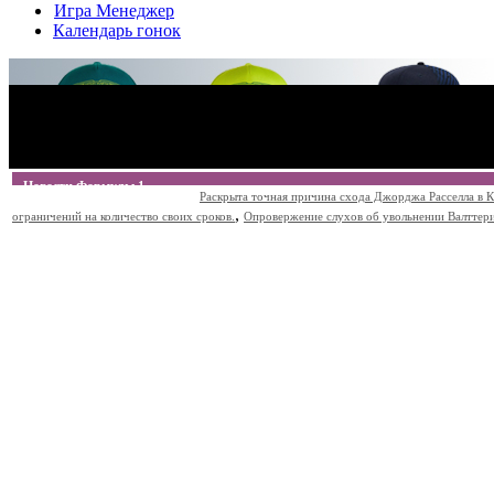
Игра Менеджер
Календарь гонок
Новости Формулы 1
Раскрыта точная причина схода Джорджа Расселла в К
,
ограничений на количество своих сроков.
Опровержение слухов об увольнении Валттери Б