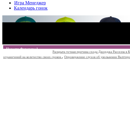
Игра Менеджер
Календарь гонок
Новости Формулы 1
Раскрыта точная причина схода Джорджа Расселла в К
,
ограничений на количество своих сроков.
Опровержение слухов об увольнении Валттери Б