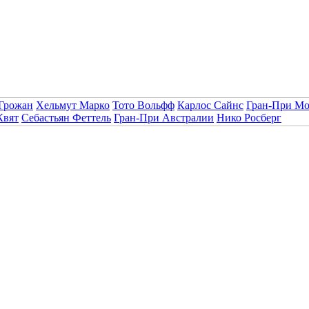
Грожан
Хельмут Марко
Тото Вольфф
Карлос Сайнс
Гран-При Мо
Квят
Себастьян Феттель
Гран-При Австралии
Нико Росберг