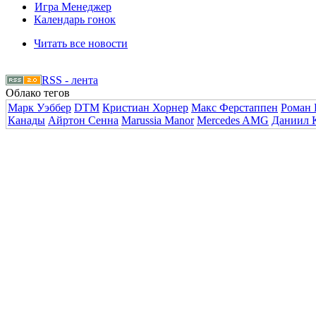
Игра Менеджер
Календарь гонок
Читать все новости
RSS - лента
Облако тегов
Марк Уэббер
DTM
Кристиан Хорнер
Макс Ферстаппен
Роман 
Канады
Айртон Сенна
Marussia Manor
Mercedes AMG
Даниил 