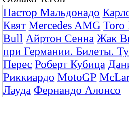
Пастор Мальдонадо
Карл
Квят
Mercedes AMG
Toro
Bull
Айртон Сенна
Жак В
при Германии. Билеты. Ту
Перес
Роберт Кубица
Дан
Риккиардо
MotoGP
McLar
Лауда
Фернандо Алонсо